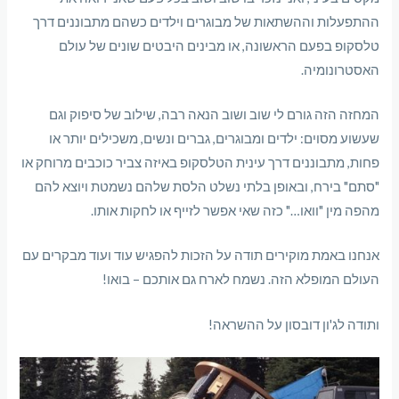
ההתפעלות וההשתאות של מבוגרים וילדים כשהם מתבוננים דרך
טלסקופ בפעם הראשונה, או מבינים היבטים שונים של עולם
האסטרונומיה.
המחזה הזה גורם לי שוב ושוב הנאה רבה, שילוב של סיפוק וגם
שעשוע מסוים: ילדים ומבוגרים, גברים ונשים, משכילים יותר או
פחות, מתבוננים דרך עינית הטלסקופ באיזה צביר כוכבים מרוחק או
"סתם" בירח, ובאופן בלתי נשלט הלסת שלהם נשמטת ויוצא להם
מהפה מין "וואו…" כזה שאי אפשר לזייף או לחקות אותו.
אנחנו באמת מוקירים תודה על הזכות להפגיש עוד ועוד מבקרים עם
העולם המופלא הזה. נשמח לארח גם אותכם – בואו!
ותודה לג'ון דובסון על ההשראה!