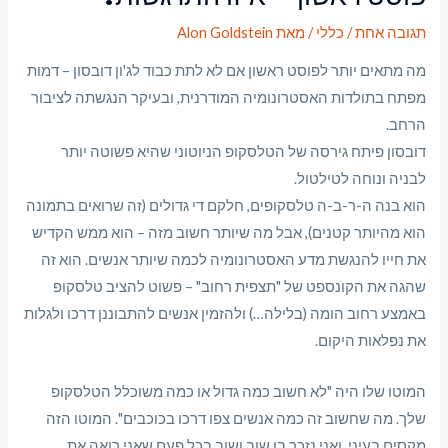
תגובה אחת
/
כללי
/ מאת
Alon Goldstein
מה מתאים יותר לפוסט ראשון אם לא לתת כבוד לג'ון דובסון – דמות
מפתח בתולדות האסטרונומיה המודרנית, ובעיקר הנגשתה לציבור
הרחב.
דובסון פיתח גירסה של הטלסקופ הניוטוני שהיא פשוטה יותר
לבניה ונוחה לטילטול.
הוא בנה ה-ר-ב-ה טלסקופים, חלקם די גדולים (זה שרואים בתמונה
הוא מהיותר קטנים), אבל מה שיותר חשוב מזה – הוא ממש הקדיש
את חייו להנגשת מדע האסטרונומיה לכמה שיותר אנשים. הוא זה
שהגה את הקונספט של "תצפית רחוב" – פשוט להציב טלסקופ
באמצע רחוב הומה (בלילה…) ולהזמין אנשים להתבוננן דרכו ולגלות
את נפלאות היקום.
המוטו שלו היה "לא חשוב כמה גדול או כמה משוכלל הטלסקופ
שלך. מה שחשוב זה כמה אנשים צפו דרכו בכוכבים". המוטו הזה
מקסים בעיני, ואני נזכר בו שוב ושוב בכל פעם שאני רואה את